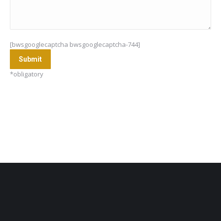
[bwsgooglecaptcha bwsgooglecaptcha-744]
*obligatory