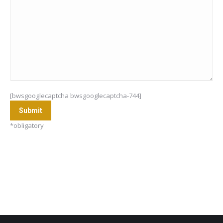
[bwsgooglecaptcha bwsgooglecaptcha-744]
*obligatory